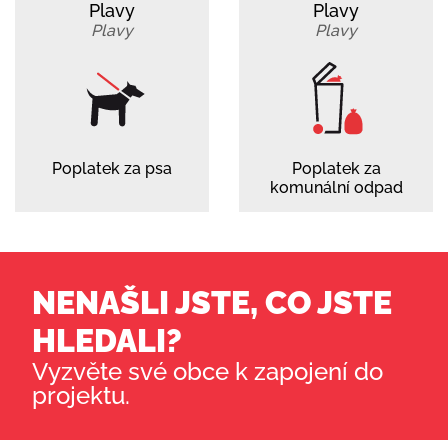
Plavy
Plavy
Plavy
Plavy
Poplatek za psa
Poplatek za
komunální odpad
NENAŠLI JSTE, CO JSTE
HLEDALI?
Vyzvěte své obce k zapojení do
projektu.