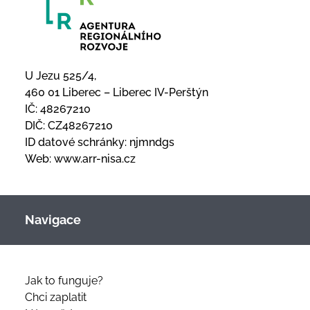
U Jezu 525/4,
460 01 Liberec – Liberec IV-Perštýn
IČ: 48267210
DIČ: CZ48267210
ID datové schránky: njmndgs
Web:
www.arr-nisa.cz
Navigace
Jak to funguje?
Chci zaplatit