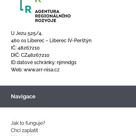
U Jezu 525/4,
460 01 Liberec – Liberec IV-Perštýn
IČ: 48267210
DIČ: CZ48267210
ID datové schránky: njmndgs
Web:
www.arr-nisa.cz
Navigace
Jak to funguje?
Chci zaplatit