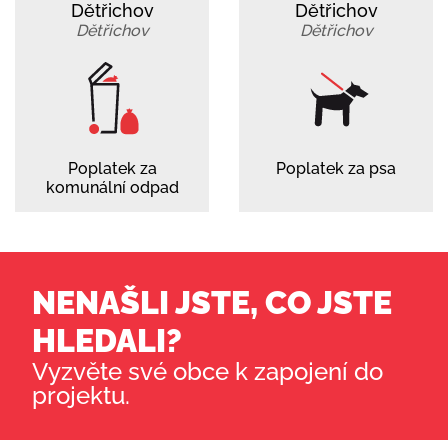
Dětřichov
Dětřichov
Dětřichov
Dětřichov
Poplatek za
Poplatek za psa
komunální odpad
NENAŠLI JSTE, CO JSTE
HLEDALI?
Vyzvěte své obce k zapojení do
projektu.