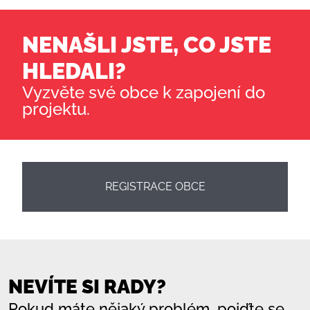
NENAŠLI JSTE, CO JSTE
HLEDALI?
Vyzvěte své obce k zapojení do
projektu.
REGISTRACE OBCE
NEVÍTE SI RADY?
Pokud máte nějaký problém, pojďte se