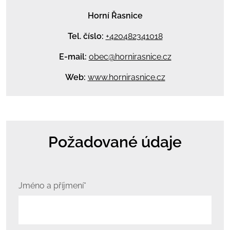
Horní Řasnice
Tel. číslo:
+420482341018
E-mail:
obec@hornirasnice.cz
Web:
www.hornirasnice.cz
Požadované údaje
Jméno a příjmení*