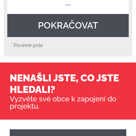
...
POKRAČOVAT
* Povinné pole
NENAŠLI JSTE, CO JSTE
HLEDALI?
Vyzvěte své obce k zapojení do
projektu.