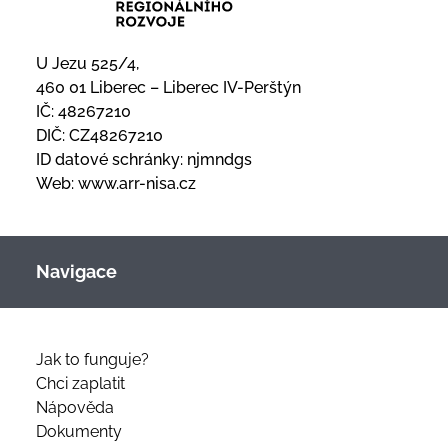
U Jezu 525/4,
460 01 Liberec – Liberec IV-Perštýn
IČ: 48267210
DIČ: CZ48267210
ID datové schránky: njmndgs
Web:
www.arr-nisa.cz
Navigace
Jak to funguje?
Chci zaplatit
Nápověda
Dokumenty